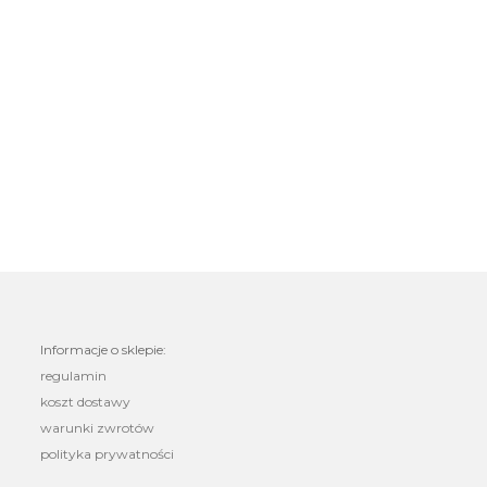
Informacje o sklepie:
regulamin
koszt dostawy
warunki zwrotów
polityka prywatności