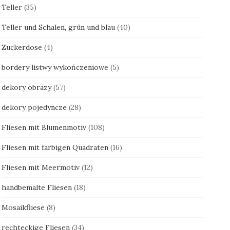
Teller
(35)
Teller und Schalen, grün und blau
(40)
Zuckerdose
(4)
bordery listwy wykończeniowe
(5)
dekory obrazy
(57)
dekory pojedyncze
(28)
Fliesen mit Blumenmotiv
(108)
Fliesen mit farbigen Quadraten
(16)
Fliesen mit Meermotiv
(12)
handbemalte Fliesen
(18)
Mosaikfliese
(8)
rechteckige Fliesen
(34)