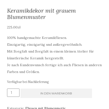
Keramikdekor mit grauem
Blumenmuster
225.00
zł
100% handgemachte Keramikfliesen.
Einzigartig, einzigartig und außergewöhnlich.
Mit Sorgfalt und Sorgfalt in einem kleinen Atelier für
künstlerische Keramik hergestellt.
Je nach Kundenwunsch fertige ich auch Fliesen in anderen
Farben und Größen.
Verfügbar bei Nachlieferung
Keramikdekor
IN DEN WARENKORB
mit
grauem
Kategorie:
Fliesen mit Blumenmotiv