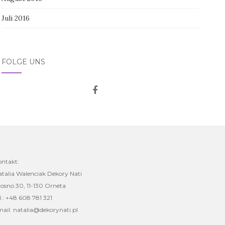
Juli 2016
FOLGE UNS
ontakt:
talia Walenciak Dekory Nati
osno 30, 11-130 Orneta
l.: +48 608 781 321
ail: natalia@dekorynati.pl