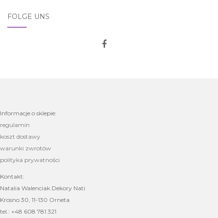
FOLGE UNS
Informacje o sklepie:
regulamin
koszt dostawy
warunki zwrotów
polityka prywatności
Kontakt:
Natalia Walenciak Dekory Nati
Krosno 30, 11-130 Orneta
tel.: +48 608 781 321