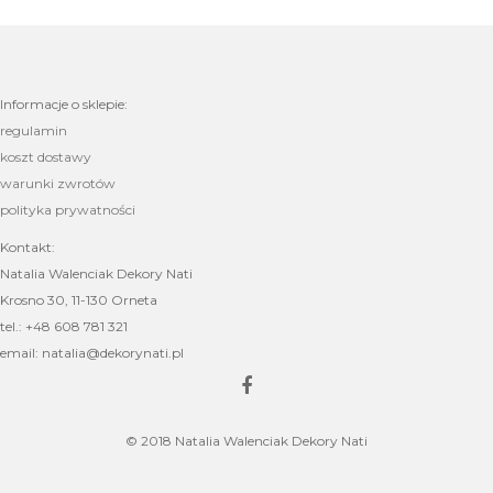
Informacje o sklepie:
regulamin
koszt dostawy
warunki zwrotów
polityka prywatności
Kontakt:
Natalia Walenciak Dekory Nati
Krosno 30, 11-130 Orneta
tel.: +48 608 781 321
email: natalia@dekorynati.pl
© 2018 Natalia Walenciak Dekory Nati