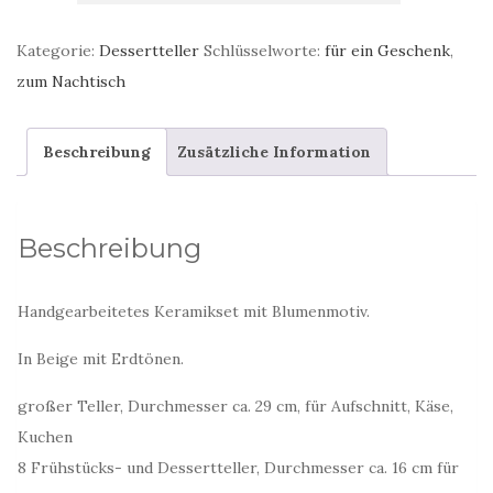
Frühstücksteller
mit
Kategorie:
Dessertteller
Schlüsselworte:
für ein Geschenk
,
einem
zum Nachtisch
Blumenmotiv
Menge
Beschreibung
Zusätzliche Information
Beschreibung
Handgearbeitetes Keramikset mit Blumenmotiv.
In Beige mit Erdtönen.
großer Teller, Durchmesser ca. 29 cm, für Aufschnitt, Käse,
Kuchen
8 Frühstücks- und Dessertteller, Durchmesser ca. 16 cm für