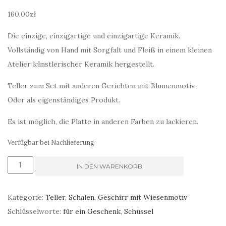
160.00
zł
Die einzige, einzigartige und einzigartige Keramik.
Vollständig von Hand mit Sorgfalt und Fleiß in einem kleinen
Atelier künstlerischer Keramik hergestellt.
Teller zum Set mit anderen Gerichten mit Blumenmotiv.
Oder als eigenständiges Produkt.
Es ist möglich, die Platte in anderen Farben zu lackieren.
Verfügbar bei Nachlieferung
dessertschalen
IN DEN WARENKORB
keramik
für
Kategorie:
Teller, Schalen, Geschirr mit Wiesenmotiv
Obst
Schlüsselworte:
für ein Geschenk
,
Schüssel
und