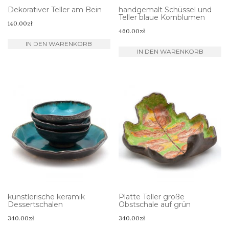
Dekorativer Teller am Bein
handgemalt Schüssel und
Teller blaue Kornblumen
140.00
zł
460.00
zł
IN DEN WARENKORB
IN DEN WARENKORB
künstlerische keramik
Platte Teller große
Dessertschalen
Obstschale auf grün
340.00
zł
340.00
zł