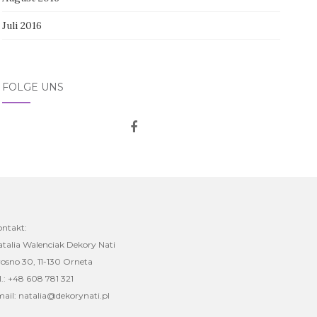
Juli 2016
FOLGE UNS
ontakt:
talia Walenciak Dekory Nati
osno 30, 11-130 Orneta
l.: +48 608 781 321
ail: natalia@dekorynati.pl