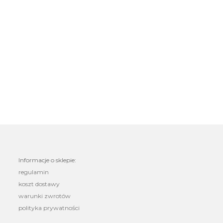
Informacje o sklepie:
regulamin
koszt dostawy
warunki zwrotów
polityka prywatności