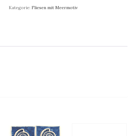
Türkis
Kategorie:
Fliesen mit Meermotiv
Dekorative
Badezimmerfliese
mit
Muscheln
Menge