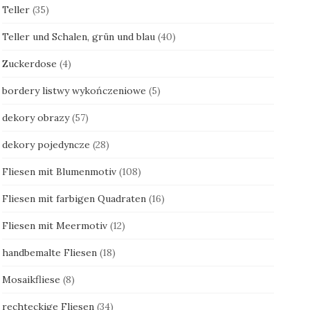
Teller
(35)
Teller und Schalen, grün und blau
(40)
Zuckerdose
(4)
bordery listwy wykończeniowe
(5)
dekory obrazy
(57)
dekory pojedyncze
(28)
Fliesen mit Blumenmotiv
(108)
Fliesen mit farbigen Quadraten
(16)
Fliesen mit Meermotiv
(12)
handbemalte Fliesen
(18)
Mosaikfliese
(8)
rechteckige Fliesen
(34)