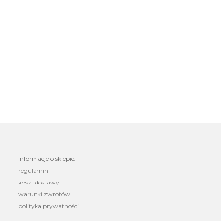
Informacje o sklepie:
regulamin
koszt dostawy
warunki zwrotów
polityka prywatności