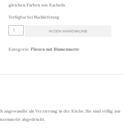
gleichen Farben wie Kacheln.
Verfügbar bei Nachlieferung
Grüne
IN DEN WARENKORB
und
blaue
Kategorie:
Fliesen mit Blumenmotiv
Fliesen
für
die
Küche
Menge
angewandte als Verzierung in der Küche. Sie sind völlig aus
anzenmotiv abgedrückt.