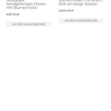
weißgraue
Küchenfliesen mit einem
handgefertigte Fliesen
Bild von beige Wiesen
mit Blumenmotiv
1,600.00
zł
625.00
zł
IN DEN WARENKORB
IN DEN WARENKORB