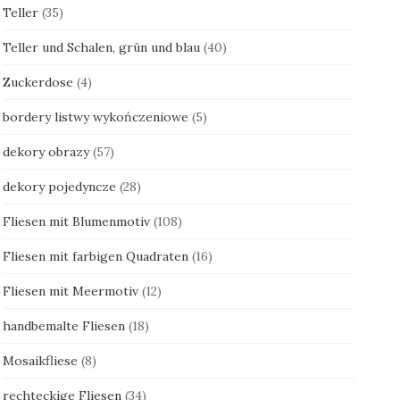
Teller
(35)
Teller und Schalen, grün und blau
(40)
Zuckerdose
(4)
bordery listwy wykończeniowe
(5)
dekory obrazy
(57)
dekory pojedyncze
(28)
Fliesen mit Blumenmotiv
(108)
Fliesen mit farbigen Quadraten
(16)
Fliesen mit Meermotiv
(12)
handbemalte Fliesen
(18)
Mosaikfliese
(8)
rechteckige Fliesen
(34)