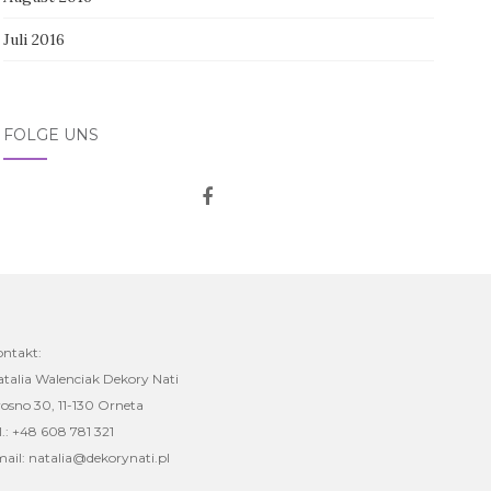
Juli 2016
FOLGE UNS
ontakt:
talia Walenciak Dekory Nati
osno 30, 11-130 Orneta
l.: +48 608 781 321
ail: natalia@dekorynati.pl