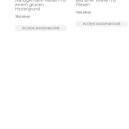
Handgemalte Fliesen mit
Bild einer Wiese mit
einem grünen
Fliesen
Hintergrund
700.00
zł
750.00
zł
IN DEN WARENKORB
IN DEN WARENKORB