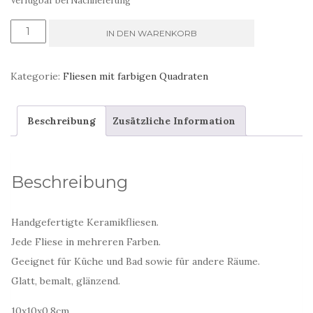
Verfügbar bei Nachlieferung
handgemachte
IN DEN WARENKORB
Fliesen
für
Kategorie:
Fliesen mit farbigen Quadraten
die
Küche
Beschreibung
Zusätzliche Information
bunten
Quadraten
Menge
Beschreibung
Handgefertigte Keramikfliesen.
Jede Fliese in mehreren Farben.
Geeignet für Küche und Bad sowie für andere Räume.
Glatt, bemalt, glänzend.
10x10x0,8cm