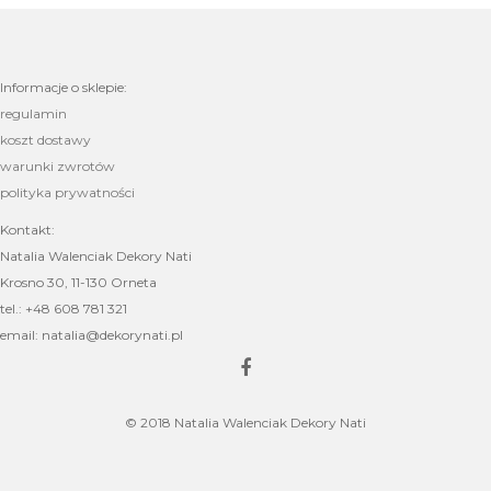
Informacje o sklepie:
regulamin
koszt dostawy
warunki zwrotów
polityka prywatności
Kontakt:
Natalia Walenciak Dekory Nati
Krosno 30, 11-130 Orneta
tel.: +48 608 781 321
email: natalia@dekorynati.pl
© 2018 Natalia Walenciak Dekory Nati