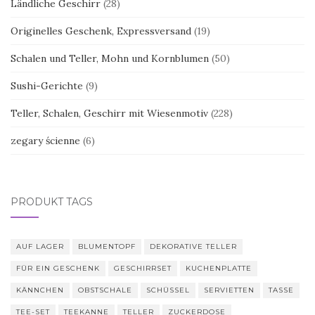
Ländliche Geschirr
(28)
Originelles Geschenk, Expressversand
(19)
Schalen und Teller, Mohn und Kornblumen
(50)
Sushi-Gerichte
(9)
Teller, Schalen, Geschirr mit Wiesenmotiv
(228)
zegary ścienne
(6)
PRODUKT TAGS
AUF LAGER
BLUMENTOPF
DEKORATIVE TELLER
FÜR EIN GESCHENK
GESCHIRRSET
KUCHENPLATTE
KÄNNCHEN
OBSTSCHALE
SCHÜSSEL
SERVIETTEN
TASSE
TEE-SET
TEEKANNE
TELLER
ZUCKERDOSE