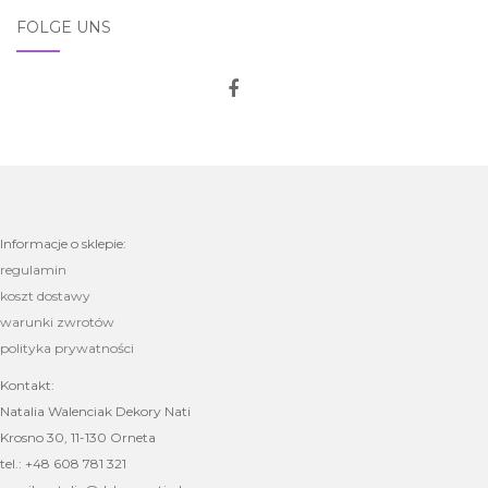
FOLGE UNS
Informacje o sklepie:
regulamin
koszt dostawy
warunki zwrotów
polityka prywatności
Kontakt:
Natalia Walenciak Dekory Nati
Krosno 30, 11-130 Orneta
tel.: +48 608 781 321