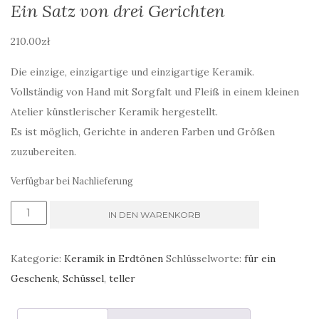
Ein Satz von drei Gerichten
210.00
zł
Die einzige, einzigartige und einzigartige Keramik.
Vollständig von Hand mit Sorgfalt und Fleiß in einem kleinen
Atelier künstlerischer Keramik hergestellt.
Es ist möglich, Gerichte in anderen Farben und Größen
zuzubereiten.
Verfügbar bei Nachlieferung
Ein
IN DEN WARENKORB
Satz
von
Kategorie:
Keramik in Erdtönen
Schlüsselworte:
für ein
drei
Geschenk
,
Schüssel
,
teller
Gerichten
Menge