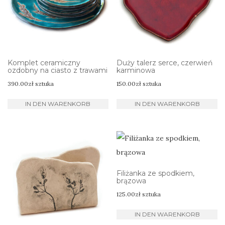
Komplet ceramiczny
Duży talerz serce, czerwień
ozdobny na ciasto z trawami
karminowa
390.00
zł
sztuka
150.00
zł
sztuka
IN DEN WARENKORB
IN DEN WARENKORB
Filiżanka ze spodkiem,
brązowa
125.00
zł
sztuka
IN DEN WARENKORB