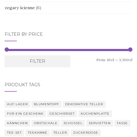
zegary ścienne
(6)
FILTER BY PRICE
Mi
Ma
Preis:
10zł
—
3,300zł
FILTER
Pr
Pr
PRODUKT TAGS
AUF LAGER
BLUMENTOPF
DEKORATIVE TELLER
FÜR EIN GESCHENK
GESCHIRRSET
KUCHENPLATTE
KÄNNCHEN
OBSTSCHALE
SCHÜSSEL
SERVIETTEN
TASSE
TEE-SET
TEEKANNE
TELLER
ZUCKERDOSE