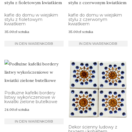
kafle do domu w wiejskim
kafle do domu w wiejskim
stylu z fioletowym
stylu z czerwonym
kwiatkiem
kwiatkiem
35.00
zł
sztuka
35.00
zł
sztuka
IN DEN WARENKORB
IN DEN WARENKORB
Podłużne kafelki bordery
listwy wykończeniowe w
kwiatki zielone butelkowe
24.00
zł
sztuka
IN DEN WARENKORB
Dekor ścienny ludowy z
brązem i kobaltem