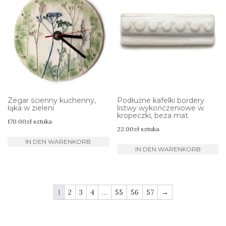
Zegar ścienny kuchenny,
Podłużne kafelki bordery
łąka w zieleni
listwy wykończeniowe w
kropeczki, beza mat
170.00
zł
sztuka
22.00
zł
sztuka
IN DEN WARENKORB
IN DEN WARENKORB
1
2
3
4
…
55
56
57
→