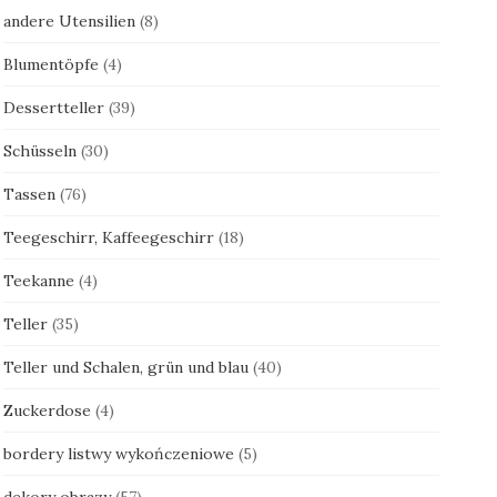
andere Utensilien
(8)
Blumentöpfe
(4)
Dessertteller
(39)
Schüsseln
(30)
Tassen
(76)
Teegeschirr, Kaffeegeschirr
(18)
Teekanne
(4)
Teller
(35)
Teller und Schalen, grün und blau
(40)
Zuckerdose
(4)
bordery listwy wykończeniowe
(5)
dekory obrazy
(57)