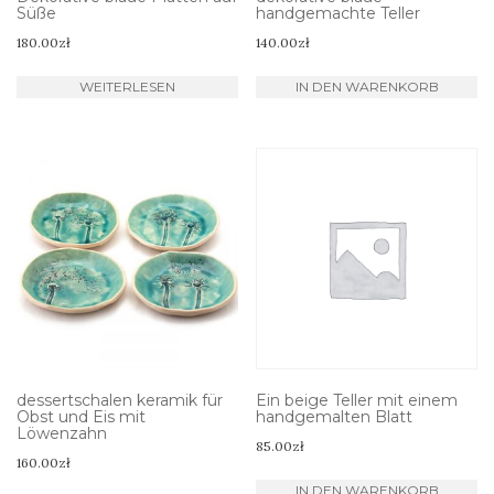
Süße
handgemachte Teller
180.00
zł
140.00
zł
WEITERLESEN
IN DEN WARENKORB
dessertschalen keramik für
Ein beige Teller mit einem
Obst und Eis mit
handgemalten Blatt
Löwenzahn
85.00
zł
160.00
zł
IN DEN WARENKORB