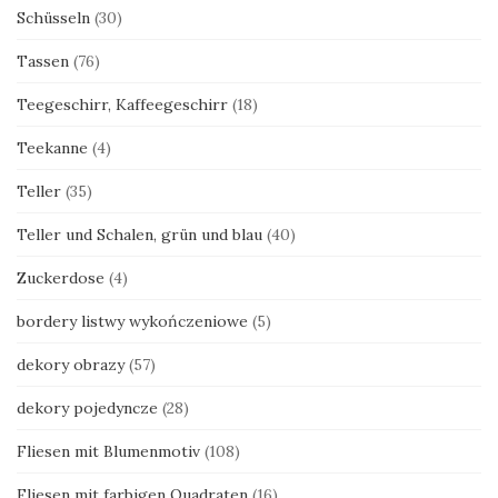
Schüsseln
(30)
Tassen
(76)
Teegeschirr, Kaffeegeschirr
(18)
Teekanne
(4)
Teller
(35)
Teller und Schalen, grün und blau
(40)
Zuckerdose
(4)
bordery listwy wykończeniowe
(5)
dekory obrazy
(57)
dekory pojedyncze
(28)
Fliesen mit Blumenmotiv
(108)
Fliesen mit farbigen Quadraten
(16)