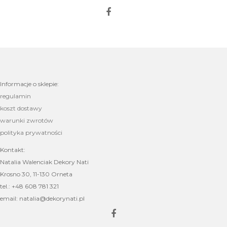
Informacje o sklepie:
regulamin
koszt dostawy
warunki zwrotów
polityka prywatności
Kontakt:
Natalia Walenciak Dekory Nati
Krosno 30, 11-130 Orneta
tel.: +48 608 781 321
email: natalia@dekorynati.pl