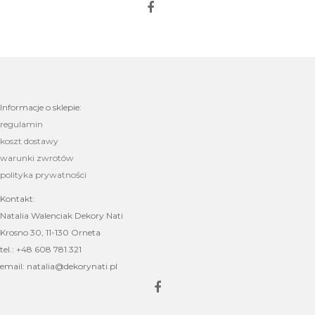
Informacje o sklepie:
regulamin
koszt dostawy
warunki zwrotów
polityka prywatności
Kontakt:
Natalia Walenciak Dekory Nati
Krosno 30, 11-130 Orneta
tel.: +48 608 781 321
email: natalia@dekorynati.pl