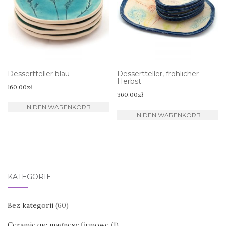
Dessertteller blau
Dessertteller, fröhlicher
Herbst
160.00
zł
360.00
zł
IN DEN WARENKORB
IN DEN WARENKORB
KATEGORIE
Bez kategorii
(60)
Ceramiczne magnesy firmowe
(1)