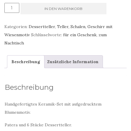
teller
IN DEN WARENKORB
set
Pflanzenmotiv
Kategorien:
Dessertteller
,
Teller, Schalen, Geschirr mit
handgemalt
Wiesenmotiv
Schlüsselworte:
für ein Geschenk
,
zum
Menge
Nachtisch
Beschreibung
Zusätzliche Information
Beschreibung
Handgefertigtes Keramik-Set mit aufgedrucktem
Blumenmotiv.
Patera und 6 Stücke Dessertteller.