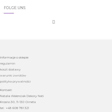
FOLGE UNS
Informacje o sklepie:
regulamin
koszt dostawy
warunki zwrotów
polityka prywatności
Kontakt:
Natalia Walenciak Dekory Nati
Krosno 30, 11-130 Orneta
tel.: +48 608 781 321