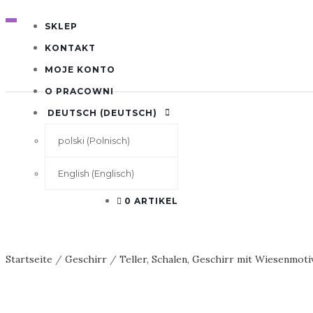
N
SKLEP
A
V
KONTAKT
I
G
MOJE KONTO
A
T
O PRACOWNI
I
O
DEUTSCH
(
DEUTSCH
)
N
U
M
polski
(
Polnisch
)
S
C
H
English
(
Englisch
)
A
L
0 ARTIKEL
T
E
N
Startseite
/
Geschirr
/
Teller, Schalen, Geschirr mit Wiesenmoti