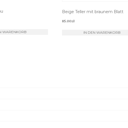
au
Beige Teller mit braunem Blatt
85.00
zł
EN WARENKORB
IN DEN WARENKORB