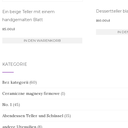
Dessertteller bl
Ein beige Teller mit einem
handgemalten Blatt
160.00
zł
85.00
zł
IN D
IN DEN WARENKORB
KATEGORIE
Bez kategorii
(60)
Ceramiczne magnesy firmowe
(1)
No. 1
(45)
Abendessen Teller und Schüssel
(15)
andere Utensilien
(8)