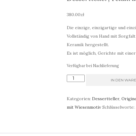
380.00
zł
Die einzige, einzigartige und ein
Vollständig von Hand mit Sorgfalt
Keramik hergestellt.
Es ist möglich, Gerichte mit ein
Verfügbar bei Nachlieferung
Dessertteller,
IN DEN WAR
Feldkräuter
Menge
Kategorien:
Dessertteller
,
Origin
mit Wiesenmotiv
Schlüsselworte: