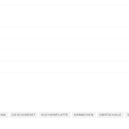
ENK
GESCHIRRSET
KUCHENPLATTE
KÄNNCHEN
OBSTSCHALE