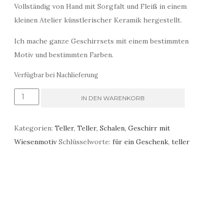
Vollständig von Hand mit Sorgfalt und Fleiß in einem
kleinen Atelier künstlerischer Keramik hergestellt.
Ich mache ganze Geschirrsets mit einem bestimmten
Motiv und bestimmten Farben.
Verfügbar bei Nachlieferung
Speiseteller
IN DEN WARENKORB
aus
Blättern
Kategorien:
Teller
,
Teller, Schalen, Geschirr mit
und
Wiesenmotiv
Schlüsselworte:
für ein Geschenk
,
teller
Pflanzen
Menge