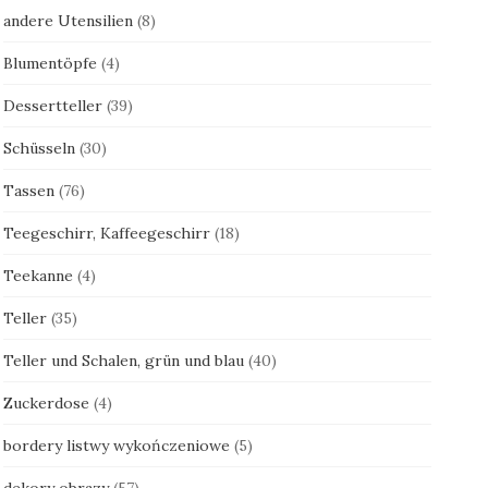
andere Utensilien
(8)
Blumentöpfe
(4)
Dessertteller
(39)
Schüsseln
(30)
Tassen
(76)
Teegeschirr, Kaffeegeschirr
(18)
Teekanne
(4)
Teller
(35)
Teller und Schalen, grün und blau
(40)
Zuckerdose
(4)
bordery listwy wykończeniowe
(5)
dekory obrazy
(57)